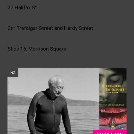
27 Halifax St
11. The Nelson Provincial Museum
Cnr Trafalgar Street and Hardy Street
12. Nelson Arts Festival Office
Shop 16, Morrison Square
Featured Events
NZ