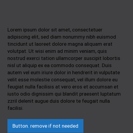
Section Heading
Lorem ipsum dolor sit amet, consectetuer
adipiscing elit, sed diam nonummy nibh euismod
tincidunt ut laoreet dolore magna aliquam erat
volutpat. Ut wisi enim ad minim veniam, quis
nostrud exerci tation ullamcorper suscipit lobortis
nisl ut aliquip ex ea commodo consequat. Duis
autem vel eum iriure dolor in hendrerit in vulputate
velit esse molestie consequat, vel illum dolore eu
feugiat nulla facilisis at vero eros et accumsan et
iusto odio dignissim qui blandit praesent luptatum
zzril delenit augue duis dolore te feugait nulla
facilisi.
Button. remove if not needed