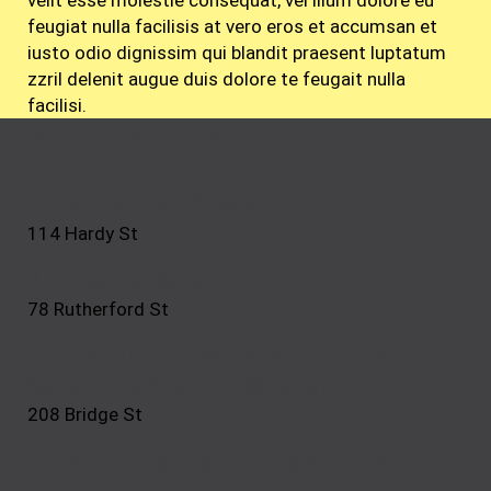
feugiat nulla facilisis at vero eros et accumsan et
iusto odio dignissim qui blandit praesent luptatum
zzril delenit augue duis dolore te feugait nulla
facilisi.
Nelson Venues
1. Refinery ArtSpace
114 Hardy St
2. Theatre Royal
78 Rutherford St
3. The Suter Theatre & The Suter Art
Gallery Te Aratoi o Whakatū
208 Bridge St
4. Nelson Centre of Musical Arts