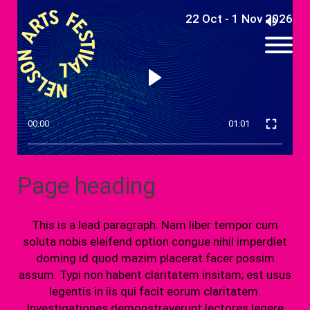
22 Oct - 1 Nov 2026
00:00
01:01
Page heading
This is a lead paragraph. Nam liber tempor cum
soluta nobis eleifend option congue nihil imperdiet
doming id quod mazim placerat facer possim
assum. Typi non habent claritatem insitam; est usus
legentis in iis qui facit eorum claritatem.
Investigationes demonstraverunt lectores legere