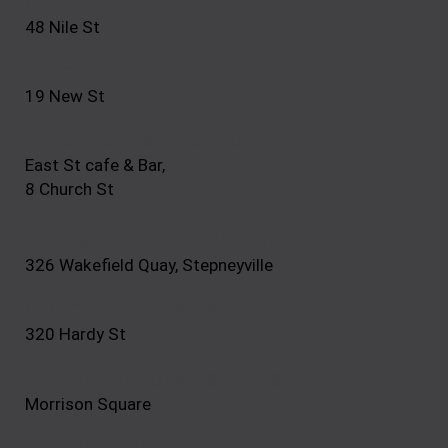
(NCMA)
48 Nile St
5. Red16
19 New St
6. East St Festival Hub
East St cafe & Bar,
8 Church St
7. The Boathouse Nelson
326 Wakefield Quay, Stepneyville
8. Old St John's Hall
320 Hardy St
9. Cultural Conversations
Morrison Square
10. Elma Turner Library