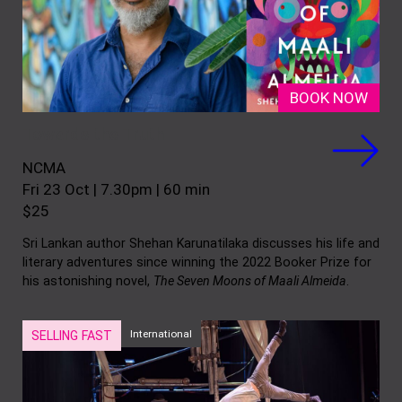
BOOK NOW
Towards the Truth
NCMA
Fri 23 Oct | 7.30pm | 60 min
$25
Sri Lankan author Shehan Karunatilaka discusses his life and
literary adventures since winning the 2022 Booker Prize for
his astonishing novel,
The Seven Moons of Maali Almeida
.
International
SELLING FAST