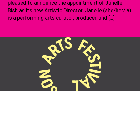
pleased to announce the appointment of Janelle
Bish as its new Artistic Director. Janelle (she/her/ia)
is a performing arts curator, producer, and […]
22 Oct - 1 Nov
2026
Festival Events