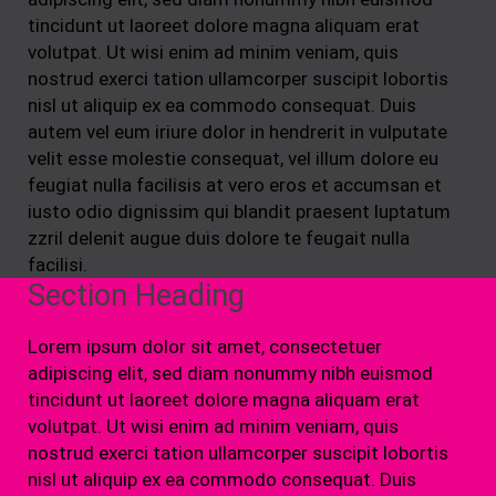
tincidunt ut laoreet dolore magna aliquam erat
volutpat. Ut wisi enim ad minim veniam, quis
nostrud exerci tation ullamcorper suscipit lobortis
nisl ut aliquip ex ea commodo consequat. Duis
autem vel eum iriure dolor in hendrerit in vulputate
velit esse molestie consequat, vel illum dolore eu
feugiat nulla facilisis at vero eros et accumsan et
iusto odio dignissim qui blandit praesent luptatum
zzril delenit augue duis dolore te feugait nulla
facilisi.
Section Heading
Lorem ipsum dolor sit amet, consectetuer
adipiscing elit, sed diam nonummy nibh euismod
tincidunt ut laoreet dolore magna aliquam erat
volutpat. Ut wisi enim ad minim veniam, quis
nostrud exerci tation ullamcorper suscipit lobortis
nisl ut aliquip ex ea commodo consequat. Duis