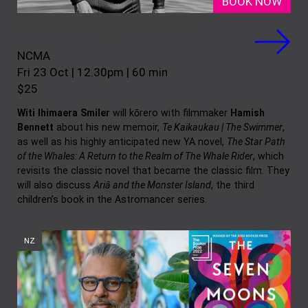
BOOK NOW
The Swimmer and The Whales
NCMA
Fri 23 Oct | 12.30pm | 60 min
$25
Witi
Ihimaera
Smiler
will kōrero with filmmaker
Hamish
Bennett
about his new memoir,
Te Kaikaukau | The Swimmer
,
as well as his highly anticipated new YA novel,
The Star Path
of the Whales: A Return to the Realm of The Whale Rider
, which
revisits the classic novel that became the classic film. They
will also discuss
Ariā and the Monster Island
, the third
children’s book in the Astromancer series.
NZ