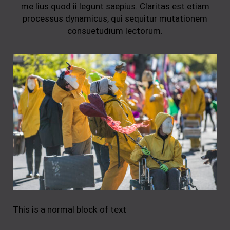
me lius quod ii legunt saepius. Claritas est etiam
processus dynamicus, qui sequitur mutationem
consuetudium lectorum.
This is a normal block of text