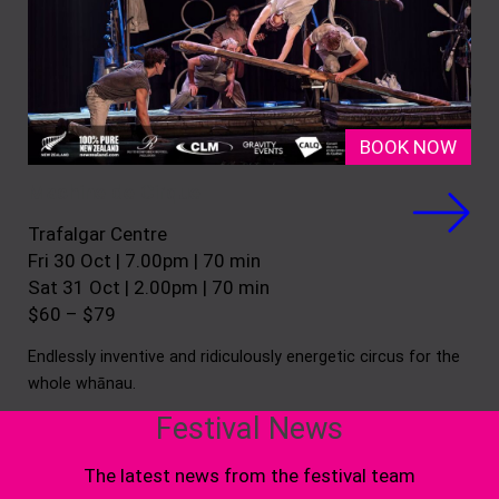
BOOK NOW
Machine de Cirque
Trafalgar Centre
Fri 30 Oct | 7.00pm | 70 min
Sat 31 Oct | 2.00pm | 70 min
$60 – $79
Endlessly inventive and ridiculously energetic circus for the
whole whānau.
Festival News
The latest news from the festival team