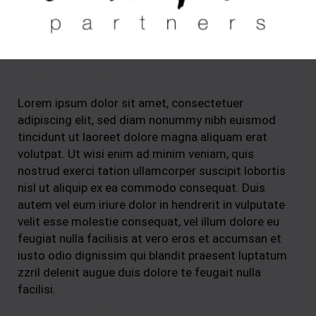
Section Heading
Lorem ipsum dolor sit amet, consectetuer
adipiscing elit, sed diam nonummy nibh euismod
tincidunt ut laoreet dolore magna aliquam erat
volutpat. Ut wisi enim ad minim veniam, quis
nostrud exerci tation ullamcorper suscipit lobortis
nisl ut aliquip ex ea commodo consequat. Duis
autem vel eum iriure dolor in hendrerit in vulputate
velit esse molestie consequat, vel illum dolore eu
feugiat nulla facilisis at vero eros et accumsan et
iusto odio dignissim qui blandit praesent luptatum
zzril delenit augue duis dolore te feugait nulla
facilisi.
Section Heading